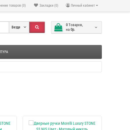
нение товаров (0)
Закладки (0)
Личный кабинет
0
Tоваров,
Везде
на
0р.
ИТУРА