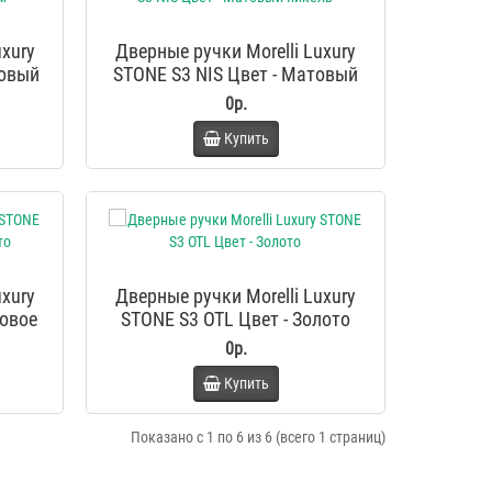
uxury
Дверные ручки Morelli Luxury
товый
STONE S3 NIS Цвет - Матовый
никель
0р.
Купить
uxury
Дверные ручки Morelli Luxury
товое
STONE S3 OTL Цвет - Золото
0р.
Купить
Показано с 1 по 6 из 6 (всего 1 страниц)