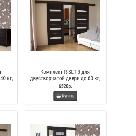
я
Комплект R-SET 8 для
40 кг,
двустворчатой двери до 60 кг,
р
стандартный стопор
6520р.
Купить