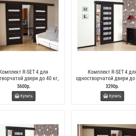
Комплект R-SET 4 для
Комплект R-SET 4 дл
творчатой двери до 40 кг,
одностворчатой двери до 
стандартный стопор
стандартный стопо
5600р.
3290р.
Купить
Купить