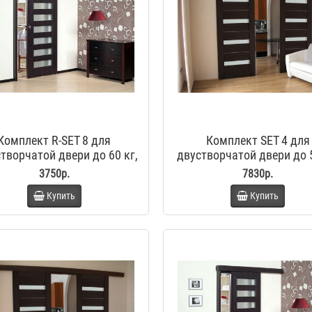
Комплект R-SET 8 для
Комплект SET 4 для
творчатой двери до 60 кг,
двустворчатой двери до 5
стандартный стопор
стандартный стопо
3750р.
7830р.
Купить
Купить