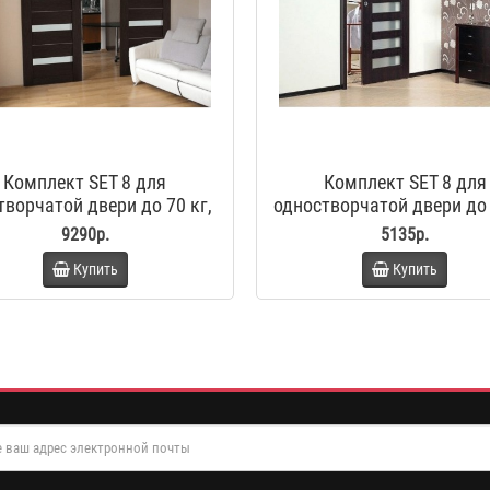
Комплект SET 8 для
Комплект SET 8 для
творчатой двери до 70 кг,
одностворчатой двери до 
стандартный стопор
стандартный стопо
9290р.
5135р.
Купить
Купить