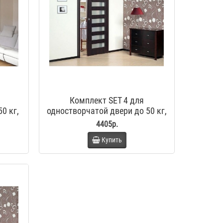
Комплект SET 4 для
0 кг,
одностворчатой двери до 50 кг,
р
стандартный стопор
4405р.
Купить